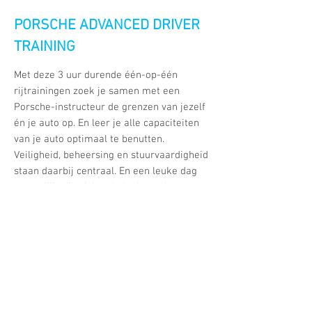
PORSCHE ADVANCED DRIVER
TRAINING
Met deze 3 uur durende één-op-één
rijtrainingen zoek je samen met een
Porsche-instructeur de grenzen van jezelf
én je auto op. En leer je alle capaciteiten
van je auto optimaal te benutten.
Veiligheid, beheersing en stuurvaardigheid
staan daarbij centraal. En een leuke dag
natuurlijk, die zich ook deels op de
autobahn in Duitsland afspeelt. Level 1
voor de beginner en Level 2 voor de meer
ervaren rijder.
CREDITS: Concept door Roderick Frencken,
Geert Ploeger
|
Regie: Roderick Frencken -